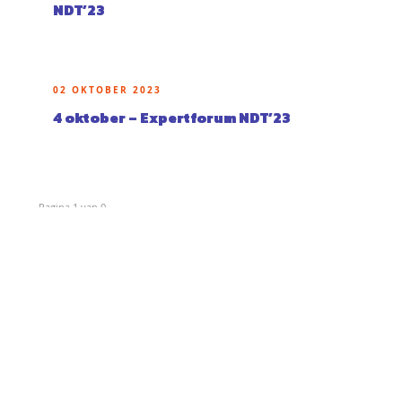
NDT’23
02 OKTOBER 2023
4 oktober – Expertforum NDT’23
Pagina 1 van 0